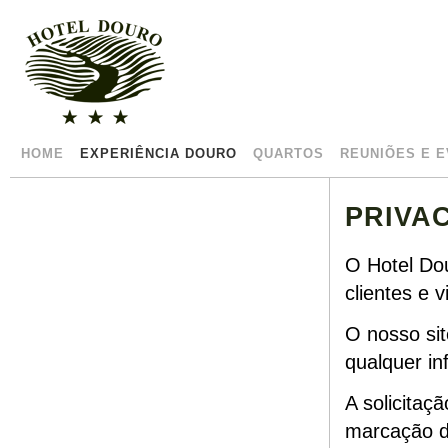
HOME
EXPERIÊNCIA DOURO
QUARTOS
REUNIÕES E 
PRIVA
O Hotel Do
clientes e v
O nosso sit
qualquer in
A solicitaç
marcação d