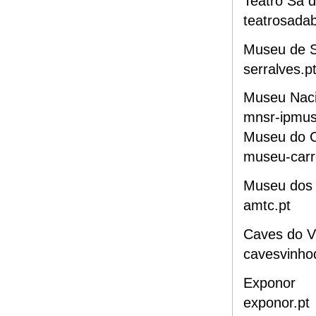
Teatro Sá 
teatrosada
Museu de S
serralves.p
Museu Naci
mnsr-ipmus
Museu do C
museu-carro
Museu dos 
amtc.pt
Caves do V
cavesvinho
Exponor
exponor.pt