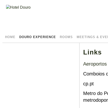
HOME
DOURO EXPERIENCE
ROOMS
MEETINGS & EVE
Links
Aeroportos 
Comboios d
cp.pt
Metro do P
metrodopor