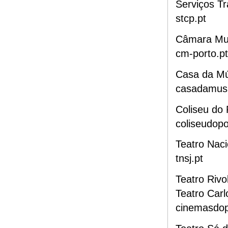
Serviços Tr
stcp.pt
Câmara Mun
cm-porto.pt
Casa da Mú
casadamus
Coliseu do 
coliseudopo
Teatro Naci
tnsj.pt
Teatro Rivol
Teatro Carl
cinemasdo