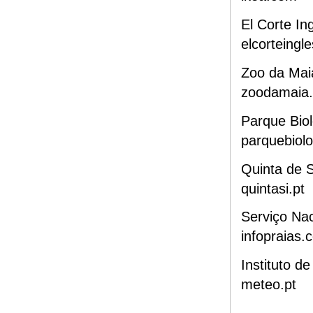
El Corte In
elcorteingle
Zoo da Mai
zoodamaia
Parque Bio
parquebiolo
Quinta de S
quintasi.pt
Serviço Nac
infopraias.
Instituto d
meteo.pt