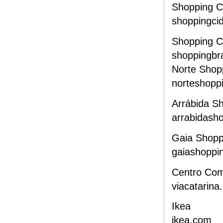
Shopping C
shoppingci
Shopping Ce
shoppingbra
Norte Shop
norteshoppi
Arrábida S
arrabidash
Gaia Shopp
gaiashoppin
Centro Come
viacatarina.
Ikea
ikea.com