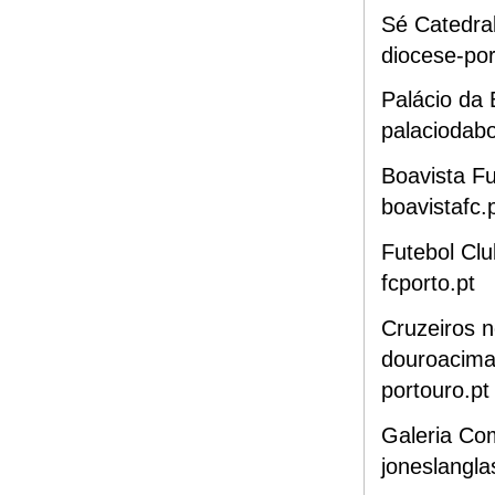
Sé Catedra
diocese-por
Palácio da 
palaciodabo
Boavista Fu
boavistafc.
Futebol Clu
fcporto.pt
Cruzeiros 
douroacima
portouro.pt
Galeria Co
joneslangla